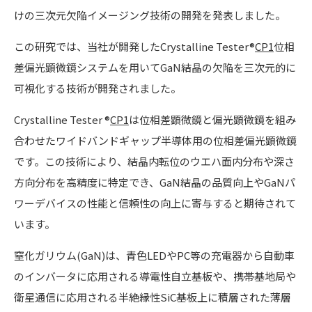
けの三次元欠陥イメージング技術の開発を発表しました。
この研究では、当社が開発したCrystalline Tester®
CP1
位相
差偏光顕微鏡システムを用いてGaN結晶の欠陥を三次元的に
可視化する技術が開発されました。
Crystalline Tester ®
CP1
は位相差顕微鏡と偏光顕微鏡を組み
合わせたワイドバンドギャップ半導体用の位相差偏光顕微鏡
です。この技術により、結晶内転位のウエハ面内分布や深さ
方向分布を高精度に特定でき、GaN結晶の品質向上やGaNパ
ワーデバイスの性能と信頼性の向上に寄与すると期待されて
います。
窒化ガリウム(GaN)は、青色LEDやPC等の充電器から自動車
のインバータに応用される導電性自立基板や、携帯基地局や
衛星通信に応用される半絶縁性SiC基板上に積層された薄層