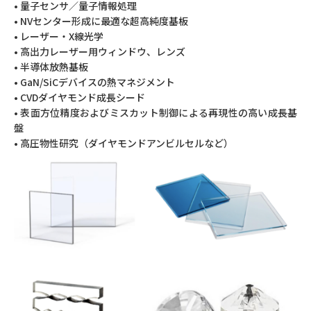
• 量子センサ／量子情報処理
• NVセンター形成に最適な超高純度基板
• レーザー・X線光学
• 高出力レーザー用ウィンドウ、レンズ
• 半導体放熱基板
• GaN/SiCデバイスの熱マネジメント
• CVDダイヤモンド成長シード
• 表面方位精度およびミスカット制御による再現性の高い成長基
盤
• 高圧物性研究（ダイヤモンドアンビルセルなど）