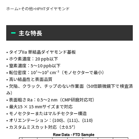
ホーム
>
その他
>
HPHTダイヤモンド
主な特長
• タイプIIa 単結晶ダイヤモンド基板
• ホウ素濃度：20 ppb以下
• 窒素濃度：5〜10 ppb以下
• 転位密度：10¹〜10³ cm⁻²（モノセクターで最小）
• 高い結晶性と表面品質
• 欠陥、クラック、チップのない作業面（50倍顕微鏡下で検査済
み）
• 表面粗さ Ra：0.5〜2 nm（CMP研磨対応可）
• 最大15 × 15 mmサイズまで対応
• モノセクターまたはマルチセクター構造
• オリエンテーション：(100)、(111)、(110)
• カスタムミスカット対応（±0.5°）