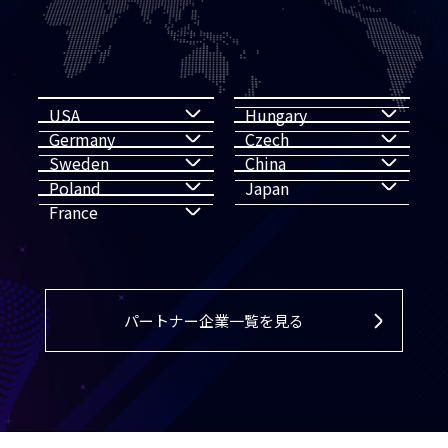
USA
Hungary
Germany
Czech
Sweden
China
Poland
Japan
France
パートナー企業一覧を見る