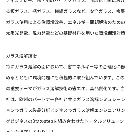
ディスプレー、光学用のハイテクガラス
、
発展途上国におけ
る板ガラス、瓶ガラス、繊維ガラスなど
、
安全ガラス、複層
ガラス使用による住環境改善
、
エネルギー問題解決のための
太陽光発電、風力発電などの基礎材料を用いた環境保護対策
ガラス溶解技術
特にガラス溶解の面において、省エネルギー等の合理化に務
めるとともに環境問題にも積極的に取り組んでいます。この
最重要テーマがガラス溶解技術の省エネ、高品質化です。
当
社は、欧州のパートナー各社と共にガラス溶解シミュレーシ
ョン⇒ガラス製品分析ビジネス⇒ガラス溶解エンジニアリン
グビジネスの3つのstepを組み合わせたトータルソリューシ
ョンを提案しております。