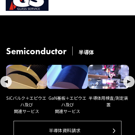
Semiconductor
半導体
半導体用検査/測定装
GaN基板＋エピウエ
SiCバルク＋エピウエ
置
ハ及び
ハ及び
関連サービス
関連サービス
半導体資料請求